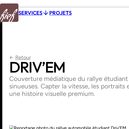
Aller au contenu
P
R
O
J
E
T
S
SERVICES
P
R
O
J
E
T
S
←
Retour
DRIV’EM
Couverture médiatique du rallye étudiant 
sinueuses. Capter la vitesse, les portraits
une histoire visuelle premium.