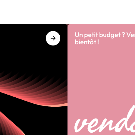
Un petit budget ? V
bientôt !
vend