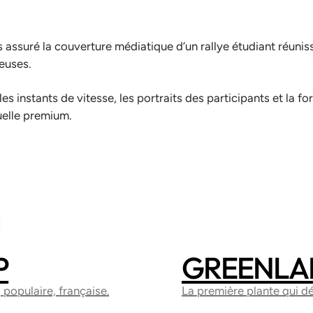
 assuré la couverture médiatique d’un rallye étudiant réunis
euses.
es instants de vitesse, les portraits des participants et la f
uelle premium.
I
P
GREENLA
SIGN
DIRECTION ARTISTIQUE
WEBDESIGN
SITE V
 populaire, française.
La première plante qui dé