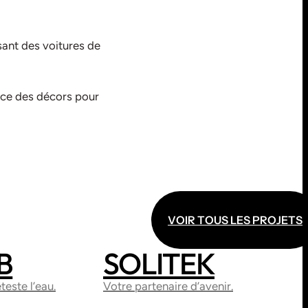
sant des voitures de
orce des décors pour
V
O
I
R
T
O
U
S
L
E
S
P
R
O
J
E
T
S
V
O
I
R
T
O
U
S
L
E
S
P
R
O
J
E
T
S
B
SOLITEK
ITRINE
WEBDESIGN
SITE VITRINE
teste l’eau.
Votre partenaire d’avenir.