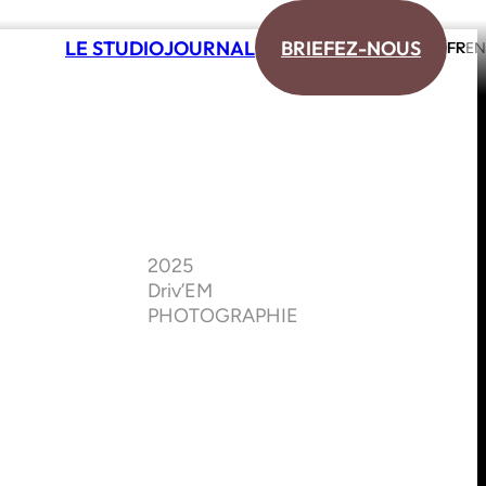
L
E
S
T
U
D
I
O
J
O
U
R
N
A
L
B
R
I
E
F
E
Z
-
N
O
U
S
F
R
E
N
L
E
S
T
U
D
I
O
J
O
U
R
N
A
L
B
R
I
E
F
E
Z
-
N
O
U
S
F
R
E
N
2025
Driv’EM
PHOTOGRAPHIE