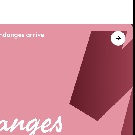
endanges arrive
anges