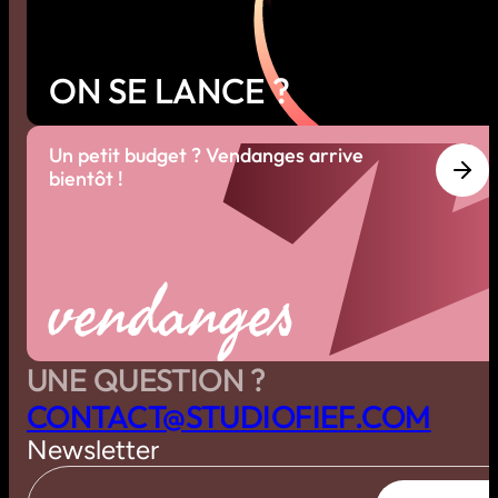
ON SE LANCE ?
Un petit budget ? Vendanges arrive
bientôt !
vendanges
UNE QUESTION ?
C
O
N
T
A
C
T
@
S
T
U
D
I
O
F
I
E
F
.
C
O
M
Newsletter
S
’
I
N
S
C
R
I
R