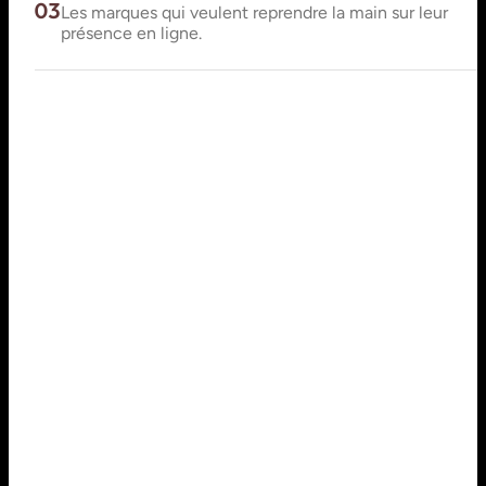
03
Les marques qui veulent reprendre la main sur leur
présence en ligne.