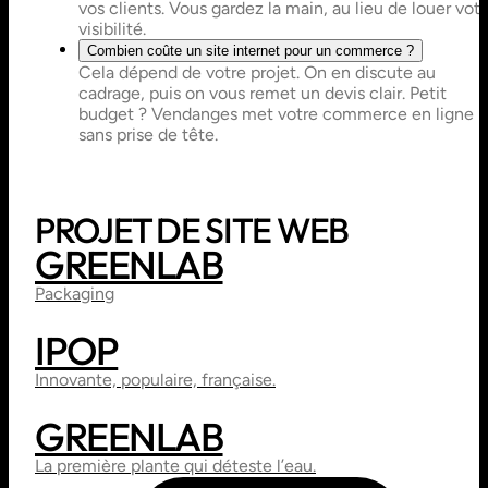
vos clients. Vous gardez la main, au lieu de louer vot
visibilité.
Combien coûte un site internet pour un commerce ?
Cela dépend de votre projet. On en discute au
cadrage, puis on vous remet un devis clair. Petit
budget ? Vendanges met votre commerce en ligne
sans prise de tête.
PROJET DE SITE WEB
GREENLAB
PRINT
BRANDING
Packaging
IPOP
WEBDESIGN
DIRECTION ARTISTIQUE
Innovante, populaire, française.
GREENLAB
WEBDESIGN
SITE VITRINE
La première plante qui déteste l’eau.