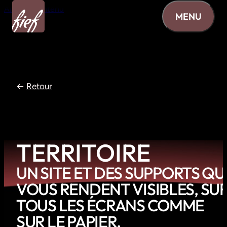
Aller au contenu
MENU
←
Retour
TERRITOIRE
UN
SITE
ET
DES
SUPPORTS
QU
VOUS
RENDENT
VISIBLES,
SU
TOUS
LES
ÉCRANS
COMME
SUR
LE
PAPIER.