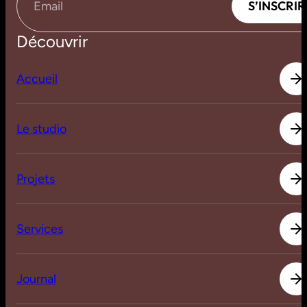
S
’
I
N
S
C
R
I
R
Email
Découvrir
A
c
c
u
e
i
l
A
c
c
u
e
i
l
L
e
s
t
u
d
i
o
L
e
s
t
u
d
i
o
P
r
o
j
e
t
s
P
r
o
j
e
t
s
S
e
r
v
i
c
e
s
S
e
r
v
i
c
e
s
J
o
u
r
n
a
l
J
o
u
r
n
a
l