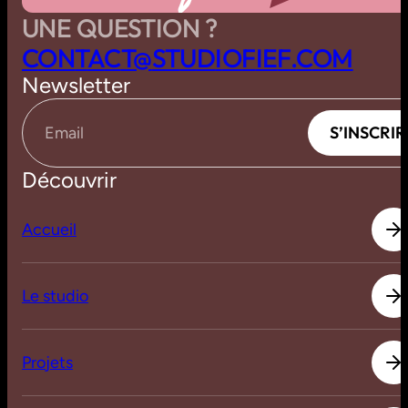
UNE QUESTION ?
C
O
N
T
A
C
T
@
S
T
U
D
I
O
F
I
E
F
.
C
O
M
Newsletter
S
’
I
N
S
C
R
I
R
S
’
I
N
S
C
R
I
R
Email
Découvrir
A
c
c
u
e
i
l
A
c
c
u
e
i
l
L
e
s
t
u
d
i
o
L
e
s
t
u
d
i
o
P
r
o
j
e
t
s
P
r
o
j
e
t
s