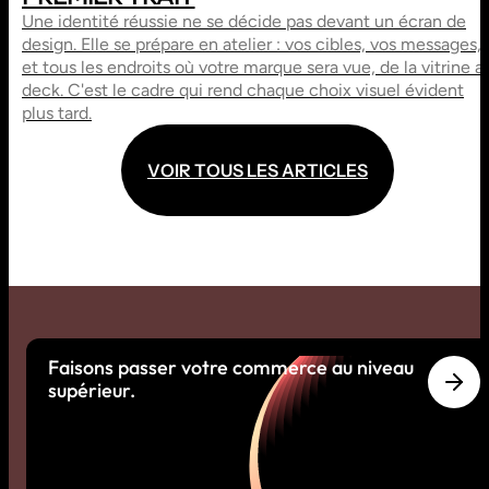
Une identité réussie ne se décide pas devant un écran de
design. Elle se prépare en atelier : vos cibles, vos messages,
et tous les endroits où votre marque sera vue, de la vitrine a
deck. C'est le cadre qui rend chaque choix visuel évident
plus tard.
V
O
I
R
T
O
U
S
L
E
S
A
R
T
I
C
L
E
S
V
O
I
R
T
O
U
S
L
E
S
A
R
T
I
C
L
E
S
Faisons passer votre commerce au niveau
supérieur.