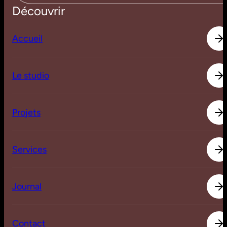
Découvrir
A
c
c
u
e
i
l
A
c
c
u
e
i
l
L
e
s
t
u
d
i
o
L
e
s
t
u
d
i
o
P
r
o
j
e
t
s
P
r
o
j
e
t
s
S
e
r
v
i
c
e
s
S
e
r
v
i
c
e
s
J
o
u
r
n
a
l
J
o
u
r
n
a
l
C
o
n
t
a
c
t
C
o
n
t
a
c
t