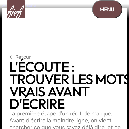
Aller au contenu
MENU
←
Retour
L'ÉCOUTE
:
TROUVER
LES
MOT
VRAIS
AVANT
D'ÉCRIRE
La première étape d'un récit de marque.
Avant d'écrire la moindre ligne, on vient
chercher ce que vous savez déjà dire, et ce