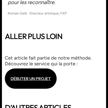
pour les reconnaître.
Romain Gelb · Directeur artistique, FIEF
ALLER PLUS LOIN
HÉRITAGE
Cet article fait partie de notre méthode.
STORYTELLING / ACCOMPAGNEMENT
Découvrez le service qui la porte :
D
É
B
U
T
E
R
U
N
P
R
O
J
E
T
D
É
B
U
T
E
R
U
N
P
R
O
J
E
T
D’AUTRES ARTICLES