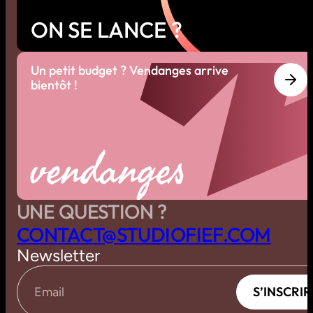
ON SE LANCE ?
Un petit budget ? Vendanges arrive
bientôt !
vendanges
UNE QUESTION ?
C
O
N
T
A
C
T
@
S
T
U
D
I
O
F
I
E
F
.
C
O
M
Newsletter
S
’
I
N
S
C
R
I
R
S
’
I
N
S
C
R
I
R
Email