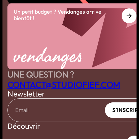
Un petit budget ? Vendanges arrive
bientôt !
vendanges
UNE QUESTION ?
C
O
N
T
A
C
T
@
S
T
U
D
I
O
F
I
E
F
.
C
O
M
Newsletter
S
’
I
N
S
C
R
I
R
S
’
I
N
S
C
R
I
R
Email
Découvrir
A
c
c
u
e
i
l