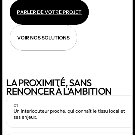
P
A
R
L
E
R
D
E
V
O
T
R
E
P
R
O
J
E
T
P
A
R
L
E
R
D
E
V
O
T
R
E
P
R
O
J
E
T
V
O
I
R
N
O
S
S
O
L
U
T
I
O
N
S
V
O
I
R
N
O
S
S
O
L
U
T
I
O
N
S
LA PROXIMITÉ, SANS
RENONCER À L’AMBITION
01
Un interlocuteur proche, qui connaît le tissu local et
ses enjeux.