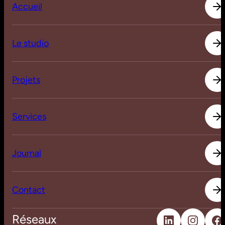
A
c
c
u
e
i
l
L
e
s
t
u
d
i
o
L
e
s
t
u
d
i
o
P
r
o
j
e
t
s
P
r
o
j
e
t
s
S
e
r
v
i
c
e
s
S
e
r
v
i
c
e
s
J
o
u
r
n
a
l
J
o
u
r
n
a
l
C
o
n
t
a
c
t
C
o
n
t
a
c
t
Réseaux