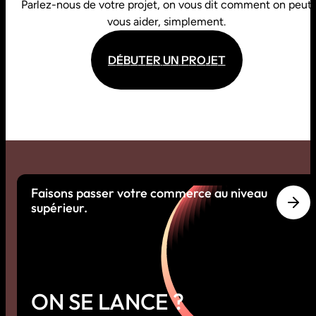
Parlez-nous de votre projet, on vous dit comment on peut
vous aider, simplement.
D
É
B
U
T
E
R
U
N
P
R
O
J
E
T
D
É
B
U
T
E
R
U
N
P
R
O
J
E
T
Faisons passer votre commerce au niveau
supérieur.
ON SE LANCE ?