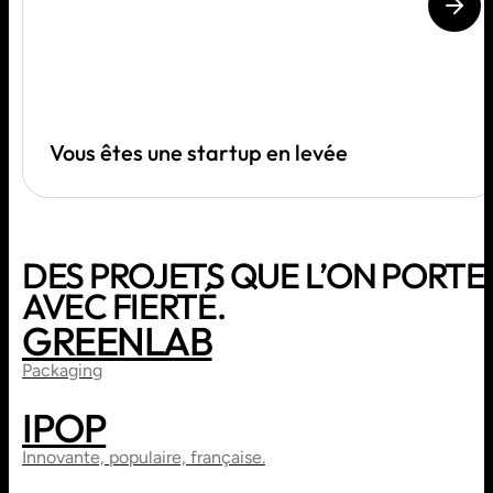
Vous êtes une startup en levée
DES PROJETS QUE L’ON PORTE
AVEC FIERTÉ.
GREENLAB
PRINT
BRANDING
Packaging
IPOP
WEBDESIGN
DIRECTION ARTISTIQUE
Innovante, populaire, française.