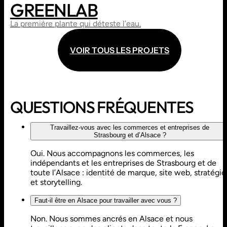
GREENLAB
WEBDESIGN
SITE VITRINE
La première plante qui déteste l’eau.
V
O
I
R
T
O
U
S
L
E
S
P
R
O
J
E
T
S
V
O
I
R
T
O
U
S
L
E
S
P
R
O
J
E
T
S
QUESTIONS FRÉQUENTES
Travaillez-vous avec les commerces et entreprises de
Strasbourg et d’Alsace ?
Oui. Nous accompagnons les commerces, les
indépendants et les entreprises de Strasbourg et de
toute l’Alsace : identité de marque, site web, stratégie
et storytelling.
Faut-il être en Alsace pour travailler avec vous ?
Non. Nous sommes ancrés en Alsace et nous