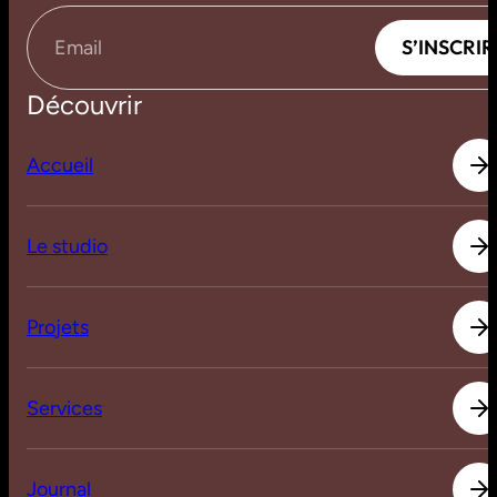
S
’
I
N
S
C
R
I
R
S
’
I
N
S
C
R
I
R
Email
Découvrir
A
c
c
u
e
i
l
A
c
c
u
e
i
l
L
e
s
t
u
d
i
o
L
e
s
t
u
d
i
o
P
r
o
j
e
t
s
P
r
o
j
e
t
s
S
e
r
v
i
c
e
s
S
e
r
v
i
c
e
s
J
o
u
r
n
a
l
J
o
u
r
n
a
l