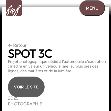
Aller au contenu
MENU
←
Retour
SPOT
3C
Projet photographique dédié à l’automobile d’exception
: mettre en valeur un véhicule rare, au plus près des
lignes, des matières et de la lumière.
V
O
I
R
L
E
S
I
T
E
V
O
I
R
L
E
S
I
T
E
2025
PHOTOGRAPHIE