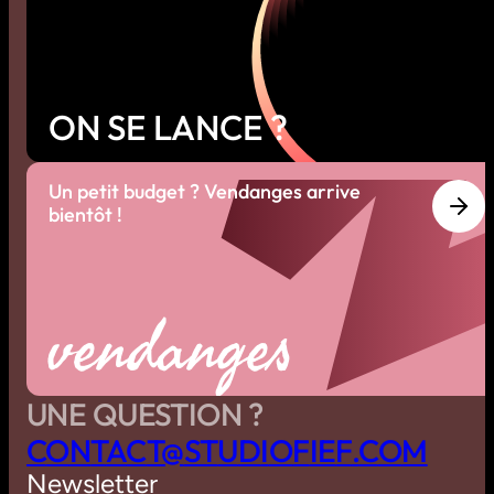
ON SE LANCE ?
Un petit budget ? Vendanges arrive
bientôt !
vendanges
UNE QUESTION ?
C
O
N
T
A
C
T
@
S
T
U
D
I
O
F
I
E
F
.
C
O
M
Newsletter