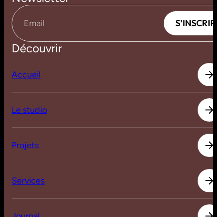
S
’
I
N
S
C
R
I
R
S
’
I
N
S
C
R
I
R
Email
Découvrir
A
c
c
u
e
i
l
A
c
c
u
e
i
l
L
e
s
t
u
d
i
o
L
e
s
t
u
d
i
o
P
r
o
j
e
t
s
P
r
o
j
e
t
s
S
e
r
v
i
c
e
s
S
e
r
v
i
c
e
s
J
o
u
r
n
a
l
J
o
u
r
n
a
l