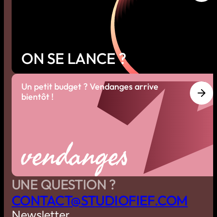
ON SE LANCE ?
Un petit budget ? Vendanges arrive
bientôt !
vendanges
UNE QUESTION ?
C
O
N
T
A
C
T
@
S
T
U
D
I
O
F
I
E
F
.
C
O
M
Newsletter