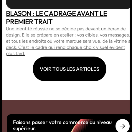
BLASON : LE CADRAGE AVANT LE
PREMIER TRAIT
Une identité réussie ne se décide pas devant un écran de
design. Elle se prépare en atelier : vos cibles, vos messages,
et tous les endroits où votre marque sera vue, de la vitrine a
deck. C'est le cadre qui rend chaque choix visuel évident
plus tard.
V
O
I
R
T
O
U
S
L
E
S
A
R
T
I
C
L
E
S
V
O
I
R
T
O
U
S
L
E
S
A
R
T
I
C
L
E
S
Faisons passer votre commerce au niveau
supérieur.