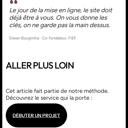
Le jour de la mise en ligne, le site doit
déjà être à vous. On vous donne les
clés, on ne garde pas la main dessus.
Diwan Bougmiha · Co-fondateur, FIEF
ALLER PLUS LOIN
TERRITOIRE
Cet article fait partie de notre méthode.
SITEWEB / PRINT
Découvrez le service qui la porte :
D
É
B
U
T
E
R
U
N
P
R
O
J
E
T
D
É
B
U
T
E
R
U
N
P
R
O
J
E
T